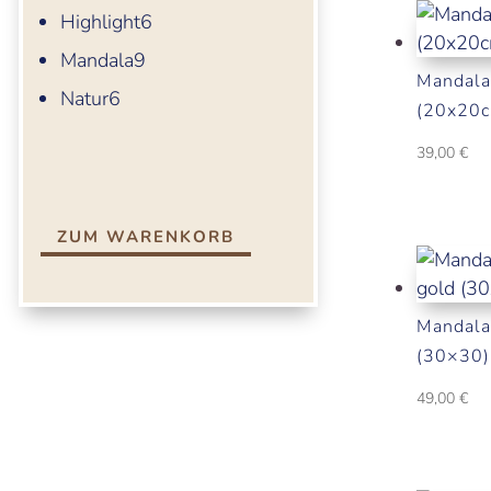
Produkte
6
Highlight
6
Produkte
9
Mandala
9
Mandala
Produkte
6
Natur
6
(20x20
Produkte
39,00
€
ZUM WARENKORB
Mandala
(30×30)
49,00
€