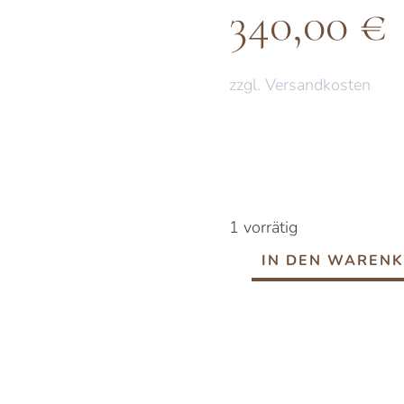
340,00
€
zzgl. Versandkosten
1 vorrätig
IN DEN WAREN
Rainy
Blue
Day
Menge